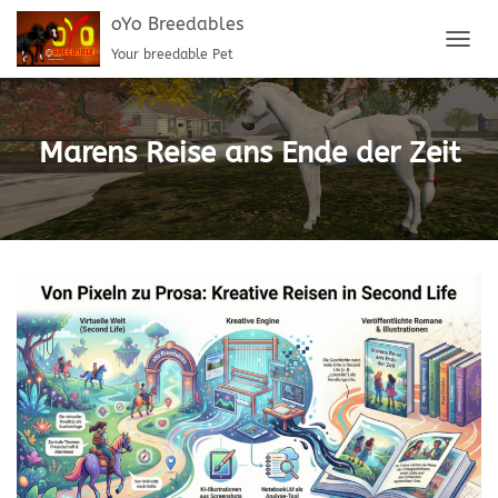
oYo Breedables
Your breedable Pet
T
O
G
G
L
Marens Reise ans Ende der Zeit
E
N
A
V
I
G
A
T
I
O
N